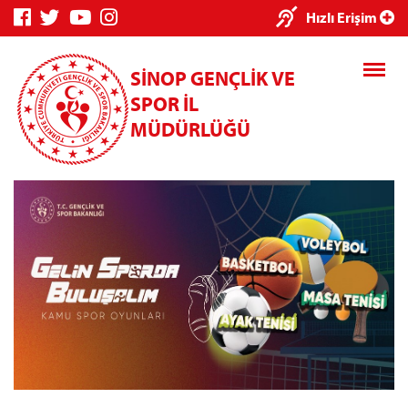
×
Hızlı Erişim
SİNOP GENÇLİK VE
SPOR İL
MÜDÜRLÜĞÜ
Genç Bilgi
Spor Bilgi
Kredi/Yurt
Sistemi
Sistemi
İşlemleri
Kredi/Yurt E-
Ödeme