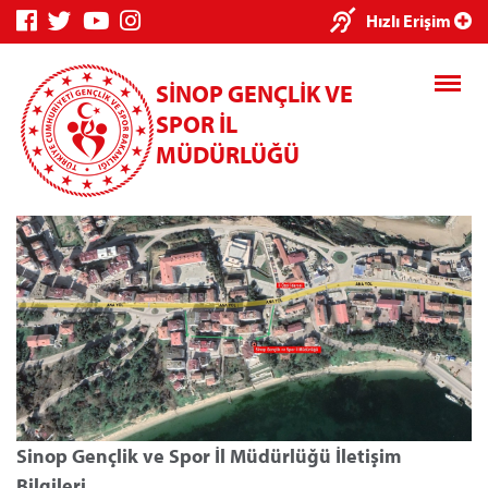
×
Hızlı Erişim
SİNOP GENÇLİK VE
SPOR İL
MÜDÜRLÜĞÜ
Genç Bilgi
Spor Bilgi
Kredi/Yurt
Sistemi
Sistemi
İşlemleri
Kredi/Yurt E-
Ödeme
Sinop Gençlik ve Spor İl Müdürlüğü İletişim
Bilgileri