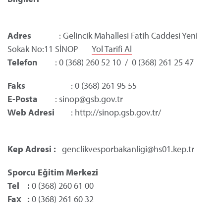
Adres
: Gelincik Mahallesi Fatih Caddesi Yeni
Sokak No:11 SİNOP
Yol Tarifi Al
Telefon
: 0 (368) 260 52 10 / 0 (368) 261 25 47
Faks
: 0 (368) 261 95 55
E-Posta
: sinop@gsb.gov.tr
Web Adresi
: http://sinop.gsb.gov.tr/
Kep Adresi :
genclikvesporbakanligi@hs01.kep.tr
Sporcu Eğitim Merkezi
Tel :
0 (368) 260 61 00
Fax :
0 (368) 261 60 32